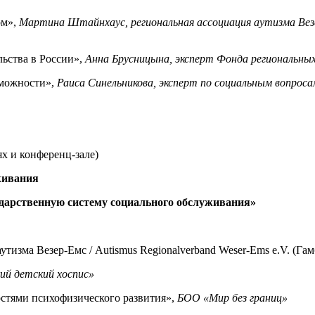
ом»,
Мартина Штайнхаус, региональная ассоциация аутизма Везер-
ьства в России»,
Анна Брусницына
, эксперт Фонда региональны
зможности»,
Раиса
Синельникова, эксперт по социальным вопросам
ях и конференц-зале)
живания
ударственную систему социального обслуживания»
а Везер-Емс / Autismus Regionalverband Weser-Ems e.V. (Гамб
ий детский хоспис»
стями психофизического развития»,
БОО «Мир без границ»