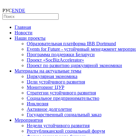
РУС
EN
DE
Главная
Новости
Наши проекты
Образовательная платформа IBB Dortmund
Events for Future - устойчивый менеджмент меропр
Программа поддержки Беларуси
Проект «SocBizAccelerator»
Проект по развитию циркулярной экономики
Материалы на актуальные темы
Циркулярная экономика
Цели устойчивого развития
Мониторинг ЦУР
Стратегии устойчивого развития
Социальное предпринимательство
Инклюзия
Активное долголетие
Государственный социальный заказ
Мероприятия
Недели устойчивого развития
Республиканский социальный форум