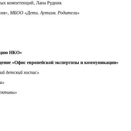
ных компетенций, Лана Рудник
ния»,
МБОО «Дети. Аутизм. Родители»
зацию НКО»
ение «Офис европейской экспертизы и коммуникации»
ий детский хоспис»
и»
ективы»