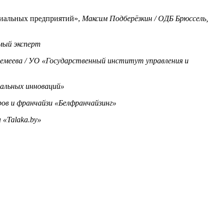
циальных предприятий»,
Максим Подберёзкин /
ОДБ Брюссель,
имый эксперт
еремеева / УО «Государственный институт управления и
альных инноваций»
ров и франчайзи «Белфранчайзинг»
 «
Talaka
.
by
»