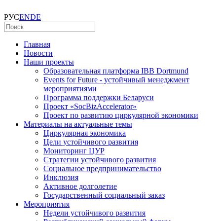
РУС
EN
DE
Главная
Новости
Наши проекты
Образовательная платформа IBB Dortmund
Events for Future - устойчивый менеджмент
мероприятиями
Программа поддержки Беларуси
Проект «SocBizAccelerator»
Проект по развитию циркулярной экономики
Материалы на актуальные темы
Циркулярная экономика
Цели устойчивого развития
Мониторинг ЦУР
Стратегии устойчивого развития
Социальное предпринимательство
Инклюзия
Активное долголетие
Государственный социальный заказ
Мероприятия
Недели устойчивого развития