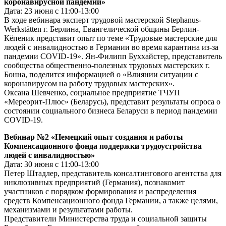
коронавирусной пандемии»
Дата: 23 июня с 11:00-13:00
В ходе вебинара эксперт трудовой мастерской Stephanus-
Werkstätten г. Берлина, Евангелической общины Берлин-
Кёпеник представит опыт по теме «Трудовые мастерские для
людей с инвалидностью в Германии во время карантина из-за
пандемии COVID-19». Ян-Филипп Буххайстер, представитель
сообщества общественно-полезных трудовых мастерских г.
Бонна, поделится информацией о «Влиянии ситуации с
коронавирусом на работу трудовых мастерских».
Оксана Шевченко, социальное предприятие ТЧУП
«Мереорит-Плюс» (Беларусь), представит результаты опроса о
состоянии социального бизнеса Беларуси в период пандемии
COVID-19.
Вебинар №2 «Немецкий опыт создания и работы
Компенсационного фонда поддержки трудоустройства
людей с инвалидностью»
Дата: 30 июня с 11:00-13:00
Петер Штадлер, представитель консалтингового агентства для
инклюзивных предприятий (Германия), познакомит
участников с порядком формирования и распределения
средств Компенсационного фонда Германии, а также целями,
механизмами и результатами работы.
Представители Министерства труда и социальной защиты