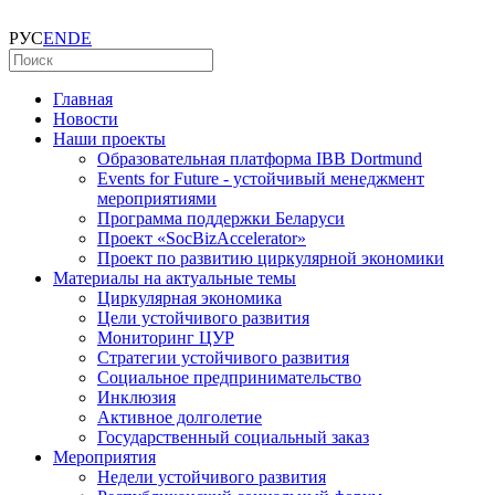
РУС
EN
DE
Главная
Новости
Наши проекты
Образовательная платформа IBB Dortmund
Events for Future - устойчивый менеджмент
мероприятиями
Программа поддержки Беларуси
Проект «SocBizAccelerator»
Проект по развитию циркулярной экономики
Материалы на актуальные темы
Циркулярная экономика
Цели устойчивого развития
Мониторинг ЦУР
Стратегии устойчивого развития
Социальное предпринимательство
Инклюзия
Активное долголетие
Государственный социальный заказ
Мероприятия
Недели устойчивого развития