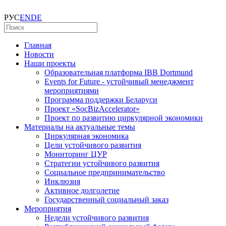
РУС
EN
DE
Главная
Новости
Наши проекты
Образовательная платформа IBB Dortmund
Events for Future - устойчивый менеджмент
мероприятиями
Программа поддержки Беларуси
Проект «SocBizAccelerator»
Проект по развитию циркулярной экономики
Материалы на актуальные темы
Циркулярная экономика
Цели устойчивого развития
Мониторинг ЦУР
Стратегии устойчивого развития
Социальное предпринимательство
Инклюзия
Активное долголетие
Государственный социальный заказ
Мероприятия
Недели устойчивого развития